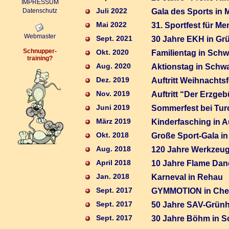
IMPRESSUM
Juli 2022
Datenschutz
Gala des Sports in
Mai 2022
31. Sportfest für 
Webmaster
Sept. 2021
30 Jahre EKH in Gr
Schnupper-
Okt. 2020
Familientag in Sch
training
?
Aug. 2020
Aktionstag in Schw
Dez. 2019
Auftritt Weihnachts
Nov. 2019
Auftritt “Der Erzgeb
Juni 2019
Sommerfest bei Tur
März 2019
Kinderfasching in 
Okt. 2018
Große Sport-Gala in
Aug. 2018
120 Jahre Werkzeu
April 2018
10 Jahre Flame Dan
Jan. 2018
Karneval in Rehau
Sept. 2017
GYMMOTION in Che
Sept. 2017
50 Jahre SAV-Grünh
Sept. 2017
30 Jahre Böhm in 