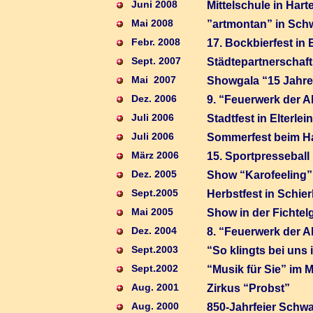
Juni 2008
Mittelschule in Hart
Mai 2008
”artmontan” in Sch
Febr. 2008
17. Bockbierfest in 
Sept. 2007
Städtepartnerschaf
Mai 2007
Showgala “15 Jahre
Dez. 2006
9. “Feuerwerk der A
Juli 2006
Stadtfest in Elterl
Juli 2006
Sommerfest beim H
März 2006
15. Sportpresseball
Dez. 2005
Show “Karofeeling”
Sept.2005
Herbstfest in Schier
Mai 2005
Show in der Fichtel
Dez. 2004
8. “Feuerwerk der A
Sept.2003
“So klingts bei uns
Sept.2002
“Musik für Sie” im
Aug. 2001
Zirkus “Probst”
Aug. 2000
850-Jahrfeier Schw