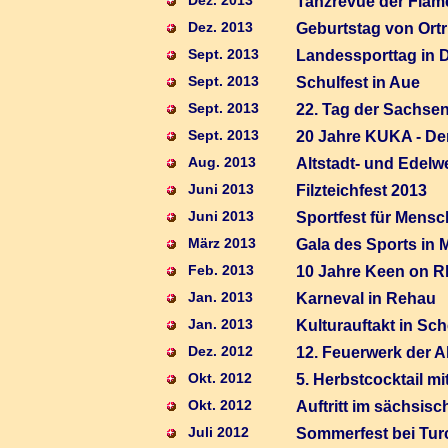
Dez. 2013
Tanzrevue der Flam
Dez. 2013
Geburtstag von Ort
Sept. 2013
Landessporttag in 
Sept. 2013
Schulfest in Aue
Sept. 2013
22. Tag der Sachse
Sept. 2013
20 Jahre KUKA - Der
Aug. 2013
Altstadt- und Edelw
Juni 2013
Filzteichfest 2013
Juni 2013
Sportfest für Mens
März 2013
Gala des Sports in
Feb. 2013
10 Jahre Keen on R
Jan. 2013
Karneval in Rehau
Jan. 2013
Kulturauftakt in Sch
Dez
. 2012
12. Feuerwerk der 
Okt. 2012
5. Herbstcocktail mi
Okt. 2012
Auftritt im sächsis
Juli 2012
Sommerfest bei Turc